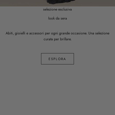
selezione esclusiva
look da sera
Abiti, gioielli e accessori per ogni grande occasione. Una selezione
curata per brillare.
ESPLORA
ELISABETTA FRANCHI
Abito in viscosa monospalla con spacco
PREZZO
520€