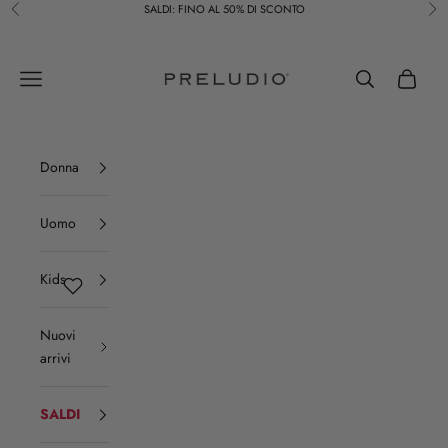
Vai al contenuto
SALDI: FINO AL 50% DI SCONTO
Precedente
Suc
Preludio
Menù
Cerca
Carrello
Donna
Uomo
Kids
Nuovi
arrivi
SALDI