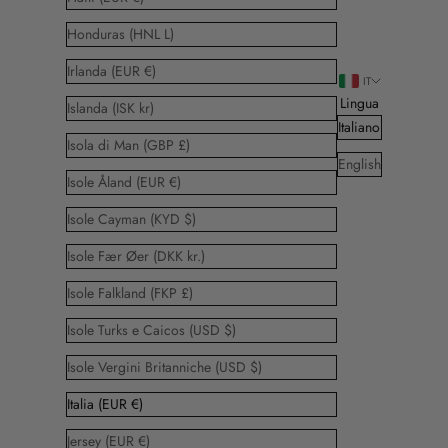
Honduras (HNL L)
Irlanda (EUR €)
IT
Lingua
Islanda (ISK kr)
Italiano
Isola di Man (GBP £)
English
Isole Åland (EUR €)
Isole Cayman (KYD $)
Isole Fær Øer (DKK kr.)
Isole Falkland (FKP £)
Isole Turks e Caicos (USD $)
Isole Vergini Britanniche (USD $)
Italia (EUR €)
Jersey (EUR €)