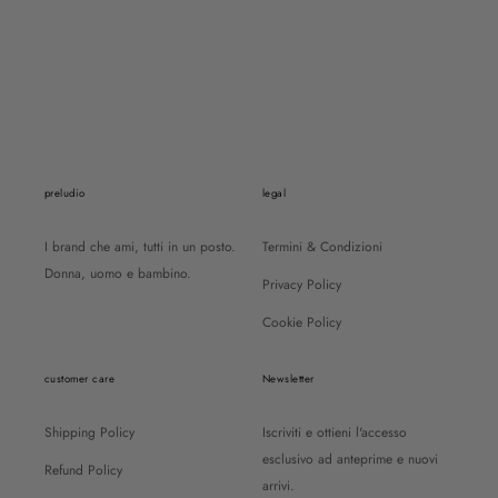
ASSISTENZA
WHATSAPP: +39 377 775 7090
PAGAMENTO SICURO
PAGA COME VUOI
SPEDIZIONE 24/48H
RICEVI IN TEMPI RAPIDI
RESO FACILE
ENTRO 15 GIORNI
preludio
legal
I brand che ami, tutti in un posto.
Termini & Condizioni
Donna, uomo e bambino.
Privacy Policy
Cookie Policy
customer care
Newsletter
Shipping Policy
Iscriviti e ottieni l'accesso
esclusivo ad anteprime e nuovi
Refund Policy
arrivi.