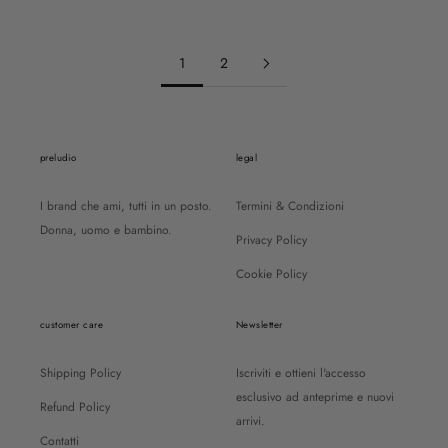
PREZZO SCONTATO
53€
1
2
preludio
legal
I brand che ami, tutti in un posto.
Termini & Condizioni
Donna, uomo e bambino.
Privacy Policy
Cookie Policy
customer care
Newsletter
Shipping Policy
Iscriviti e ottieni l'accesso
esclusivo ad anteprime e nuovi
Refund Policy
arrivi.
Contatti