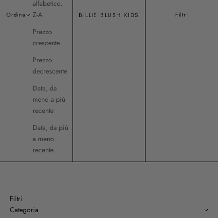
alfabetico,
Z-A
BILLIE BLUSH KIDS
Ordina
Filtri
Prezzo
crescente
Prezzo
decrescente
Data, da
meno a più
recente
Data, da più
a meno
recente
Filtri
Categoria