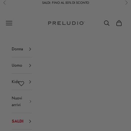
Vai al contenuto
SALDI: FINO AL 50% DI SCONTO
Precedente
Suc
Preludio
Menù
Cerca
Carrello
Donna
Uomo
Kids
Nuovi
arrivi
SALDI