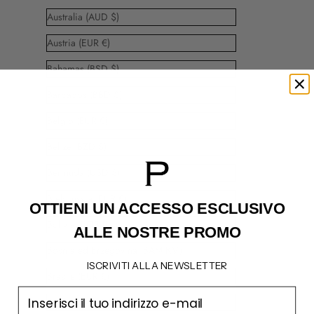
Australia (AUD $)
Austria (EUR €)
Bahamas (BSD $)
Barbados (BBD $)
Belgio (EUR €)
Belize (BZD $)
Bermuda (USD $)
Bielorussia (EUR €)
OTTIENI UN ACCESSO
ESCLUSIVO
Bolivia (BOB Bs.)
ALLE NOSTRE PROMO
Bosnia ed Erzegovina (BAM КМ)
ISCRIVITI ALLA NEWSLETTER
Brasile (EUR €)
email
Bulgaria (EUR €)