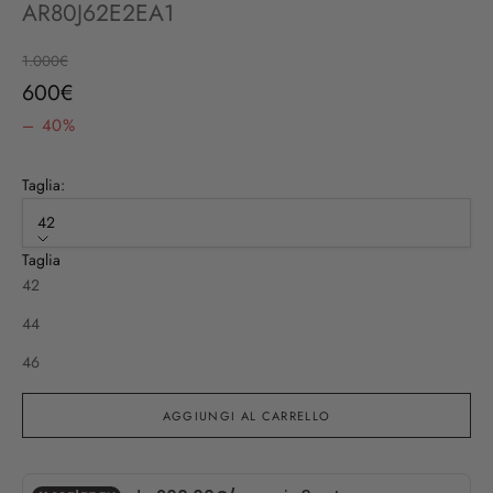
AR80J62E2EA1
Prezzo
1.000€
Prezzo scontato
600€
– 40%
Taglia:
42
Taglia
42
44
46
AGGIUNGI AL CARRELLO