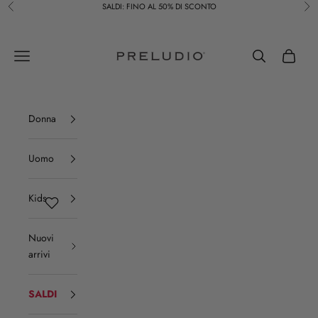
Vai al contenuto
SALDI: FINO AL 50% DI SCONTO
Precedente
Suc
Preludio
Menù
Cerca
Carrello
Donna
Uomo
Kids
Nuovi
arrivi
SALDI