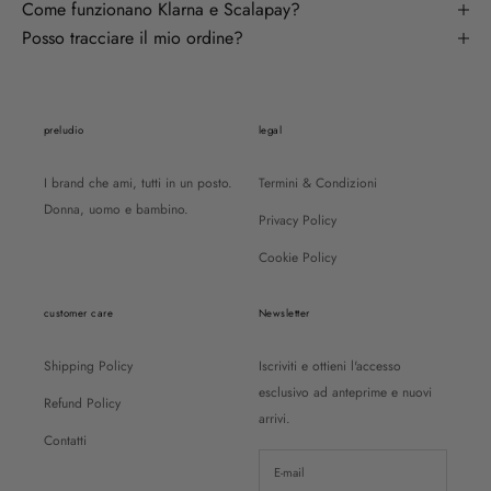
Come funzionano Klarna e Scalapay?
Posso tracciare il mio ordine?
preludio
legal
I brand che ami, tutti in un posto.
Termini & Condizioni
Donna, uomo e bambino.
Privacy Policy
Cookie Policy
customer care
Newsletter
Shipping Policy
Iscriviti e ottieni l'accesso
esclusivo ad anteprime e nuovi
Refund Policy
arrivi.
Contatti