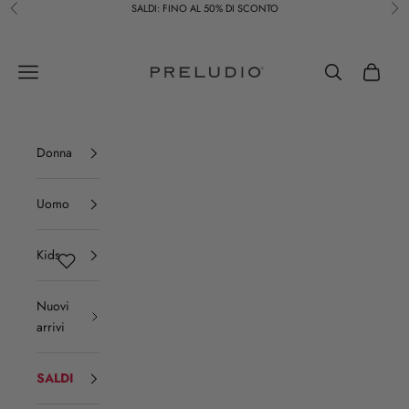
Vai al contenuto
SALDI: FINO AL 50% DI SCONTO
Precedente
Suc
Preludio
Menù
Cerca
Carrello
Donna
Uomo
Kids
Nuovi
arrivi
SALDI