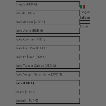
Irlanda (EUR €)
IT
Lingua
Islanda (ISK kr)
Italiano
Isola di Man (GBP £)
English
Isole Åland (EUR €)
Isole Cayman (KYD $)
Isole Fær Øer (DKK kr.)
Isole Falkland (FKP £)
Isole Turks e Caicos (USD $)
Isole Vergini Britanniche (USD $)
Italia (EUR €)
Jersey (EUR €)
Lettonia (EUR €)