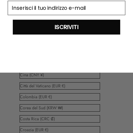
email
Brasile (EUR €)
Bulgaria (EUR €)
ISCRIVITI
Canada (CAD $)
Caraibi olandesi (USD $)
Cechia (CZK Kč)
Cile (EUR €)
Cina (CNY ¥)
Città del Vaticano (EUR €)
Colombia (EUR €)
Corea del Sud (KRW ₩)
Costa Rica (CRC ₡)
Croazia (EUR €)