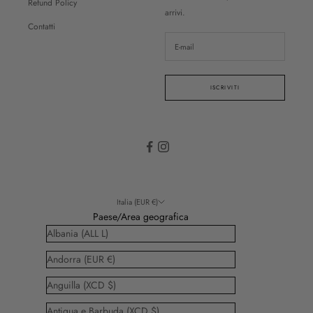
Refund Policy
arrivi.
Contatti
ISCRIVITI
Italia (EUR €)
Paese/Area geografica
Albania (ALL L)
Andorra (EUR €)
Anguilla (XCD $)
Antigua e Barbuda (XCD $)