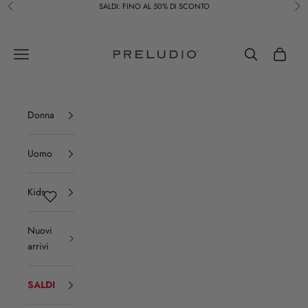
Vai al contenuto
SALDI: FINO AL 50% DI SCONTO
Precedente
Suc
Preludio
Menù
Cerca
Carrello
Donna
Uomo
Kids
Nuovi
arrivi
SALDI