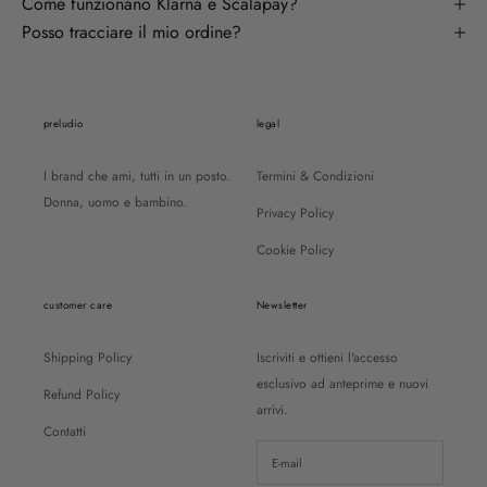
Come funzionano Klarna e Scalapay?
Posso tracciare il mio ordine?
preludio
legal
I brand che ami, tutti in un posto.
Termini & Condizioni
Donna, uomo e bambino.
Privacy Policy
Cookie Policy
customer care
Newsletter
Shipping Policy
Iscriviti e ottieni l'accesso
esclusivo ad anteprime e nuovi
Refund Policy
arrivi.
Contatti