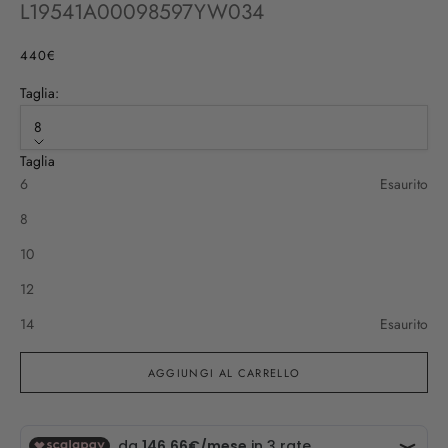
L19541A00098597YW034
Prezzo scontato
440€
Taglia:
8
Taglia
6
Esaurito
8
10
12
14
Esaurito
AGGIUNGI AL CARRELLO