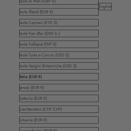
Isola di Man (GBP £)
English
Isole Åland (EUR €)
Isole Cayman (KYD $)
Isole Fær Øer (DKK kr.)
Isole Falkland (FKP £)
Isole Turks e Caicos (USD $)
Isole Vergini Britanniche (USD $)
Italia (EUR €)
Jersey (EUR €)
Lettonia (EUR €)
Liechtenstein (CHF CHF)
Lituania (EUR €)
Lussemburgo (EUR €)