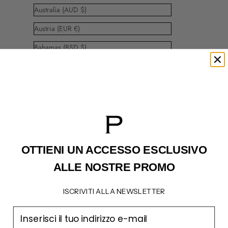
Australia (AUD $)
Austria (EUR €)
Bahamas (BSD $)
Barbados (BBD $)
Belgio (EUR €)
Belize (BZD $)
Bermuda (USD $)
Bielorussia (EUR €)
OTTIENI UN ACCESSO
ESCLUSIVO
Bolivia (BOB Bs.)
ALLE NOSTRE PROMO
Bosnia ed Erzegovina (BAM КМ)
ISCRIVITI ALLA NEWSLETTER
Brasile (EUR €)
email
Bulgaria (EUR €)