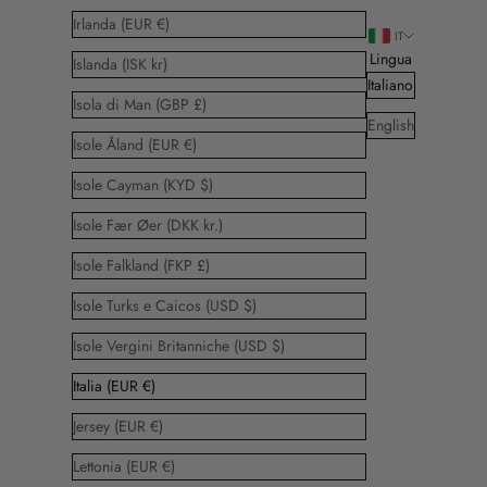
Irlanda (EUR €)
IT
Lingua
Islanda (ISK kr)
Italiano
Isola di Man (GBP £)
English
Isole Åland (EUR €)
Isole Cayman (KYD $)
Isole Fær Øer (DKK kr.)
Isole Falkland (FKP £)
Isole Turks e Caicos (USD $)
Isole Vergini Britanniche (USD $)
Italia (EUR €)
Jersey (EUR €)
Lettonia (EUR €)