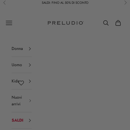
Vai al contenuto
SALDI: FINO AL 50% DI SCONTO
Precedente
Suc
Preludio
Menù
Cerca
Carrello
Donna
Uomo
Kids
Nuovi
arrivi
SALDI