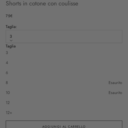
Shorts in cotone con coulisse
Prezzo scontato
75€
Taglia:
3
Taglia
3
4
6
8
Esaurito
10
Esaurito
12
12+
AGGIUNGI AL CARRELLO