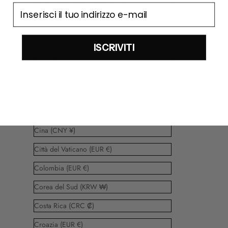
email
Brasile (EUR €)
Bulgaria (EUR €)
ISCRIVITI
Canada (CAD $)
Caraibi olandesi (USD $)
Cechia (CZK Kč)
Cile (EUR €)
Cina (CNY ¥)
Città del Vaticano (EUR €)
Colombia (EUR €)
Corea del Sud (KRW ₩)
Costa Rica (CRC ₡)
Croazia (EUR €)